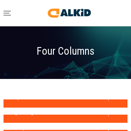
Four Columns
Qarkew Head Quatar
Corporate
Manufacturing Project
Engineering
Tiling & Painiting
Factory